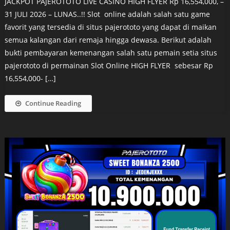
JACKPOT PAJEROTOTO LIVE CASINO HIGH FLYER Rp 16,554,000, –
31 JULI 2026 – LUNAS..!! Slot online adalah salah satu game
favorit yang tersedia di situs pajerototo yang dapat di maikan
semua kalangan dari remaja hingga dewasa. Berikut adalah
bukti pembayaran kemenangan salah satu pemain setia situs
pajerototo di permainan Slot Online HIGH FLYER sebesar Rp
16,554,000- […]
Continue Reading