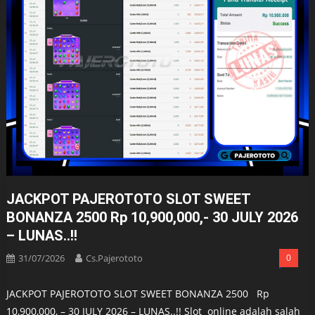
JACKPOT PAJEROTOTO SLOT SWEET
BONANZA 2500 Rp 10,900,000,- 30 JULY 2026
– LUNAS..!!
31/07/2026
Cs.pajerototo
0
JACKPOT PAJEROTOTO SLOT SWEET BONANZA 2500 Rp
10,900,000, – 30 JULY 2026 – LUNAS..!! Slot online adalah salah