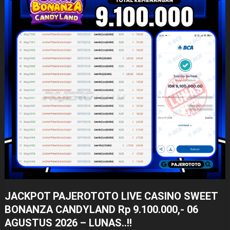
JACKPOT PAJEROTOTO LIVE CASINO SWEET
BONANZA CANDYLAND Rp 9.100.000,- 06
AGUSTUS 2026 – LUNAS..!!