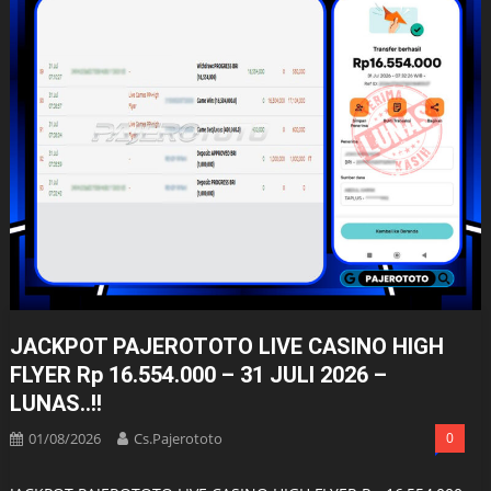
JACKPOT PAJEROTOTO LIVE CASINO HIGH
FLYER Rp 16.554.000 – 31 JULI 2026 –
LUNAS..!!
01/08/2026
Cs.pajerototo
0