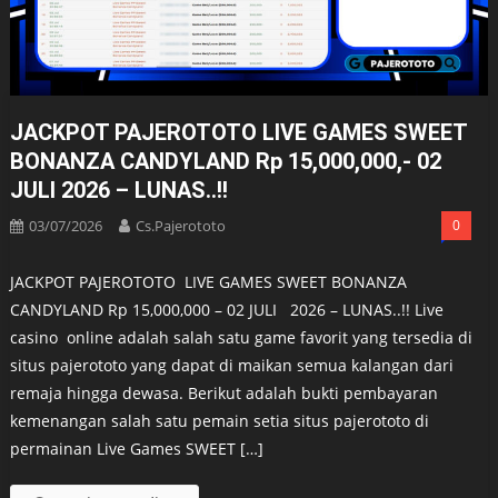
JACKPOT PAJEROTOTO LIVE GAMES SWEET
BONANZA CANDYLAND Rp 15,000,000,- 02
JULI 2026 – LUNAS..!!
03/07/2026
Cs.pajerototo
0
JACKPOT PAJEROTOTO LIVE GAMES SWEET BONANZA
CANDYLAND Rp 15,000,000 – 02 JULI 2026 – LUNAS..!! Live
casino online adalah salah satu game favorit yang tersedia di
situs pajerototo yang dapat di maikan semua kalangan dari
remaja hingga dewasa. Berikut adalah bukti pembayaran
kemenangan salah satu pemain setia situs pajerototo di
permainan Live Games SWEET […]