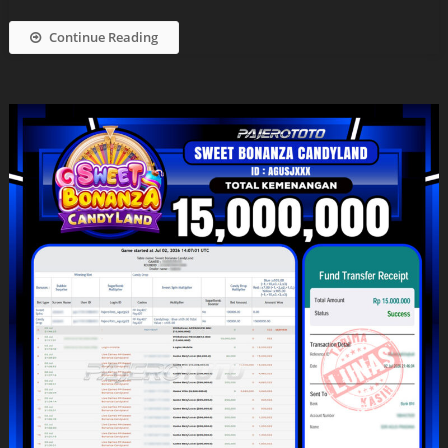
Continue Reading