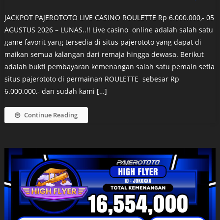
JACKPOT PAJEROTOTO LIVE CASINO ROULETTE Rp 6.000.000,- 05
AGUSTUS 2026 – LUNAS..!! Live casino online adalah salah satu
game favorit yang tersedia di situs pajerototo yang dapat di
maikan semua kalangan dari remaja hingga dewasa. Berikut
adalah bukti pembayaran kemenangan salah satu pemain setia
situs pajerototo di permainan ROULETTE sebesar Rp
6.000.000,- dan sudah kami […]
Continue Reading