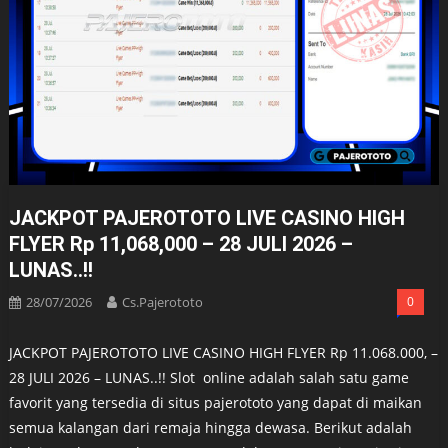
JACKPOT PAJEROTOTO LIVE CASINO HIGH
FLYER Rp 11,068,000 – 28 JULI 2026 –
LUNAS..!!
28/07/2026
Cs.pajerototo
0
JACKPOT PAJEROTOTO LIVE CASINO HIGH FLYER Rp 11.068.000, –
28 JULI 2026 – LUNAS..!! Slot online adalah salah satu game
favorit yang tersedia di situs pajerototo yang dapat di maikan
semua kalangan dari remaja hingga dewasa. Berikut adalah