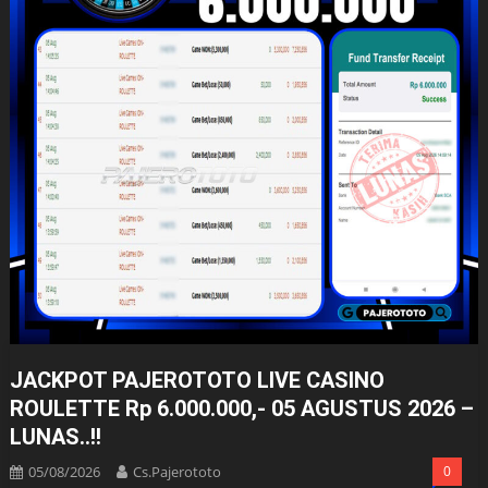
JACKPOT PAJEROTOTO LIVE CASINO
ROULETTE Rp 6.000.000,- 05 AGUSTUS 2026 –
LUNAS..!!
05/08/2026
Cs.pajerototo
0