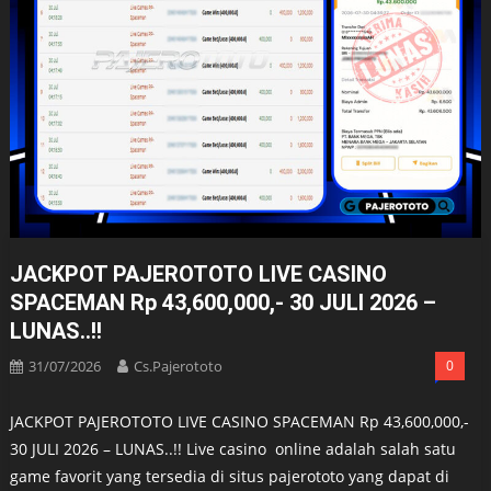
JACKPOT PAJEROTOTO LIVE CASINO
SPACEMAN Rp 43,600,000,- 30 JULI 2026 –
LUNAS..!!
31/07/2026
Cs.pajerototo
0
JACKPOT PAJEROTOTO LIVE CASINO SPACEMAN Rp 43,600,000,-
30 JULI 2026 – LUNAS..!! Live casino online adalah salah satu
game favorit yang tersedia di situs pajerototo yang dapat di