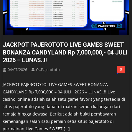
JACKPOT PAJEROTOTO LIVE GAMES SWEET
BONANZA CANDYLAND Rp 7,000,000,- 04 JULI
2026 – LUNAS..!!
04/07/2026
Cs.pajerototo
0
JACKPOT PAJEROTOTO LIVE GAMES SWEET BONANZA
CANDYLAND Rp 7,000,000 – 04 JULI 2026 – LUNAS..!! Live
casino online adalah salah satu game favorit yang tersedia di
situs pajerototo yang dapat di maikan semua kalangan dari
remaja hingga dewasa. Berikut adalah bukti pembayaran
kemenangan salah satu pemain setia situs pajerototo di
permainan Live Games SWEET […]