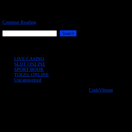
pembayaran kemenangan salah satu pemain setia situs pajerototo di
permainan SPORTBOOKS sebesar Rp 40.095.000,- dan sudah
kami bayar secara lunas. JACKPOT PAJEROTOTO […]
Continue Reading
Search
Search
Categories
LIVE CASINO
SLOT ONLINE
SPORT BOOK
TOGEL ONLINE
Uncategorized
© PAJEROTOTO
|
Theme: News Vibrant by
CodeVibrant
.