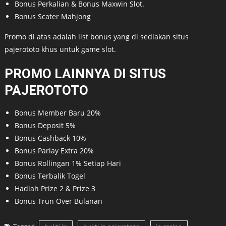
Bonus Perkalian & Bonus Maxwin Slot.
Bonus Scater Mahjong
Promo di atas adalah list bonus yang di sediakan situs
pajerototo khus untuk game slot.
PROMO LAINNYA DI SITUS
PAJEROTOTO
Bonus Member Baru 20%
Bonus Deposit 5%
Bonus Cashback 10%
Bonus Parlay Extra 20%
Bonus Rollingan 1% Setiap Hari
Bonus Terbalik Togel
Hadiah Prize 2 & Prize 3
Bonus Trun Over Bulanan