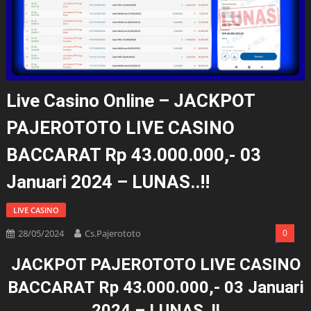
Live Casino Online – JACKPOT
PAJEROTOTO LIVE CASINO
BACCARAT Rp 43.000.000,- 03
Januari 2024 – LUNAS..!!
LIVE CASINO
28/05/2024
Cs.pajerototo
0
JACKPOT PAJEROTOTO LIVE CASINO
BACCARAT Rp 43.000.000,- 03 Januari
2024 –
LUNAS..!!