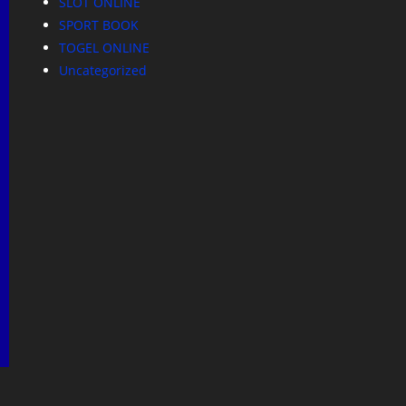
SLOT ONLINE
SPORT BOOK
TOGEL ONLINE
Uncategorized