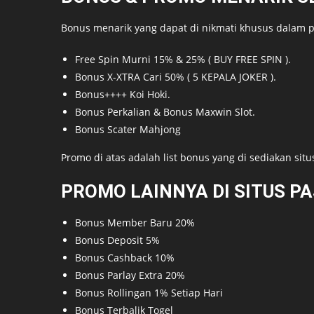
Bonus menarik yang dapat di nikmati khusus dalam pe
Free Spin Murni 15% & 25% ( BUY FREE SPIN ).
Bonus X-XTRA Cari 50% ( 5 KEPALA JOKER ).
Bonus++++ Koi Hoki.
Bonus Perkalian & Bonus Maxwin Slot.
Bonus Scater Mahjong
Promo di atas adalah list bonus yang di sediakan situ
PROMO LAINNYA DI SITUS P
Bonus Member Baru 20%
Bonus Deposit 5%
Bonus Cashback 10%
Bonus Parlay Extra 20%
Bonus Rollingan 1% Setiap Hari
Bonus Terbalik Togel