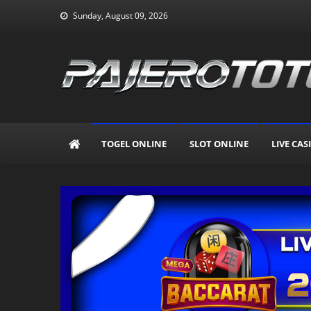
Skip
Sunday, August 09, 2026
to
content
PAJEROTOTO – BUKTI 
Kumpulan bukti kemenngan player pajerototo
TOGEL ONLINE
SLOT ONLINE
LIVE CAS