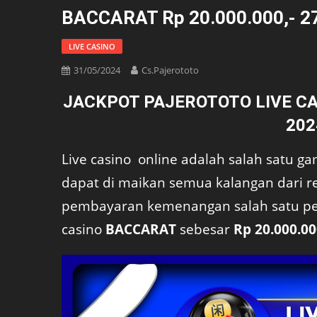
BACCARAT Rp 20.000.000,- 27
LIVE CASINO
31/05/2024
Cs.pajerototo
JACKPOT PAJEROTOTO LIVE CAS
202
Live casino online adalah salah satu ga
dapat di maikan semua kalangan dari r
pembayaran kemenangan salah satu pema
casino
BACCARAT
sebesar
Rp 20.000.00