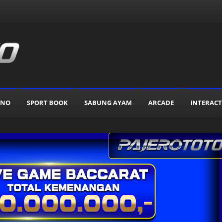
KEMENANGAN TERBARU HARI
INO
SPORT BOOK
SABUNG AYAM
ARCADE
INTERACT