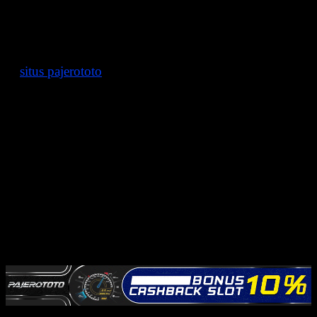
STARLIGHT PRINCESS Rp
80.000.000,-21 JUNI 2024 –
LUNAS..!!
Slot online adalah salah satu game favorit yang tersedia
di
situs pajerototo
yang dapat di maikan semua
kalangan dari remaja hingga dewasa. Berikut adalah
bukti pembayaran kemenangan salah satu pemain setia
situs pajerototo di permainan Slot Online
STARLIGHT PRINCESS
sebesar
Rp 80.000.000,-
dan sudah kami bayar secara lunas.
JACKPOT PAJEROTOTO SLOT
STARLIGHT PRINCESS Rp 80.000.000,-
21 JUNI 2024 –
LUNAS..!!