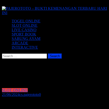
Skip
Saturday, August 08, 2026
to
content
PAJEROTOTO – BUKTI KEMENANGAN TERBARU HARI
Kumpulan bukti kemenngan player pajerototo
TOGEL ONLINE
INI
SLOT ONLINE
LIVE CASINO
SPORT BOOK
SABUNG AYAM
ARCADE
INTERACTIVE
Search
for:
Slot Online – JACKPOT PAJEROTOTO
SLOT STARLIGHT PRINCESS Rp
80.000.000,-21 JUNI 2024 – LUNAS..!!
SLOT ONLINE
21/06/2024
cs.pajerototo
0
JACKPOT PAJEROTOTO SLOT