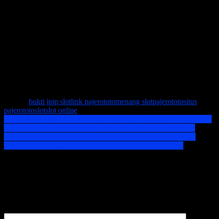
PROMO LAINNYA DI SITUS PAJEROTOTO
Bonus Member Baru 20%
Bonus Deposit 5%
Bonus Cashback 10%
Bonus Parlay Extra 20%
Bonus Rollingan 1% Setiap Hari
Bonus Terbalik Togel
Hadiah Prize 2 & Prize 3
Bonus Trun Over Bulanan
Tagged
bukti jp
jp slot
link pajerototo
menang slot
pajerototo
situs
pajerototo
slot
slot online
Post
Live Casino Online – JACKPOT PAJEROTOTO LIVE CASINO
MEGA SICBO Rp 10.000.000,- 21 JUNI 2024 – LUNAS..!!
navigation
Slot Online – JACKPOT PAJEROTOTO SLOT GATES OF
OLYMPUS Rp 120.000.000,- 24 Juni 2024 – LUNAS..!!
Leave a Reply
Your email address will not be published.
Required fields are
marked
*
Comment
*