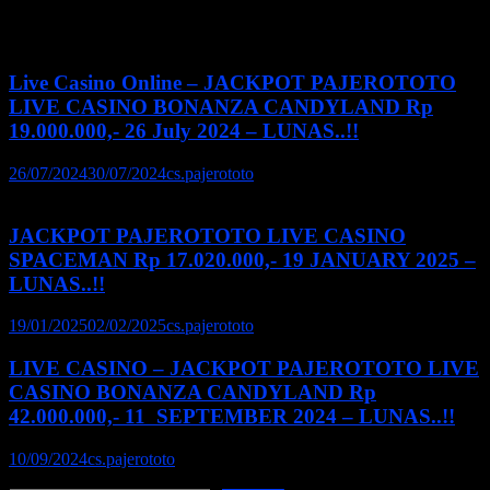
Related Posts
Live Casino Online – JACKPOT PAJEROTOTO
LIVE CASINO BONANZA CANDYLAND Rp
19.000.000,- 26 July 2024 – LUNAS..!!
26/07/2024
30/07/2024
cs.pajerototo
JACKPOT PAJEROTOTO LIVE CASINO
SPACEMAN Rp 17.020.000,- 19 JANUARY 2025 –
LUNAS..!!
19/01/2025
02/02/2025
cs.pajerototo
LIVE CASINO – JACKPOT PAJEROTOTO LIVE
CASINO BONANZA CANDYLAND Rp
42.000.000,- 11 SEPTEMBER 2024 – LUNAS..!!
10/09/2024
cs.pajerototo
Search