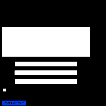
Leave a Reply
Your email address will not be published.
Required fields are
marked
*
Comment
*
Name
*
Email
*
Website
Save my name, email, and website in this browser for the next
time I comment.