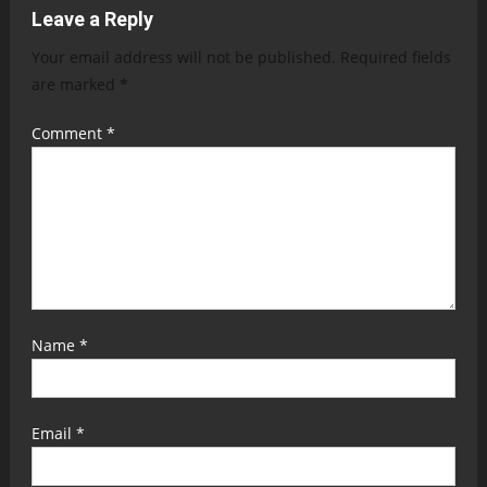
Leave a Reply
Your email address will not be published.
Required fields
are marked
*
Comment
*
Name
*
Email
*