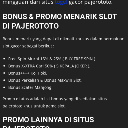
mingguan dari situs
togel
gacor pajerototo.
BONUS & PROMO MENARIK SLOT
DI PAJEROTOTO
Bonus menarik yang dapat di nikmati khusus dalam permainan
slot gacor sebagai berikut :
Free Spin Murni 15% & 25% ( BUY FREE SPIN ).
Bonus X-XTRA Cari 50% ( 5 KEPALA JOKER ).
Bonus++++ Koi Hoki.
Bonus Perkalian & Bonus Maxwin Slot.
Bonus Scater Mahjong
Promo di atas adalah list bonus yang di sediakan situs
pajerototo khus untuk game slot.
PROMO LAINNYA DI SITUS