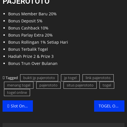
PAJEROTOTO
Bonus Member Baru 20%
Bonus Deposit 5%
Bonus Cashback 10%
Bonus Parlay Extra 20%
Bonus Rollingan 1% Setiap Hari
Bonus Terbalik Togel
Hadiah Prize 2 & Prize 3
Bonus Trun Over Bulanan
Tagged
bukti jp pajerototo
jp togel
link pajerototo
menang togel
pajerototo
situs pajerototo
togel
togel online
Post
Slot Online – JACKPOT PAJEROTOTO SLOT LUCKY NEKO Rp 48.500.000,- 27 SEPTEMBER 2024 – LUNAS..!!
TOGEL ONLINE – JACKPOT PAJEROTOTO TOGEL SYDNEYPOOLS Rp 10.000.000,- 2 OKTOBER 2024 – LUNAS..!!
navigation