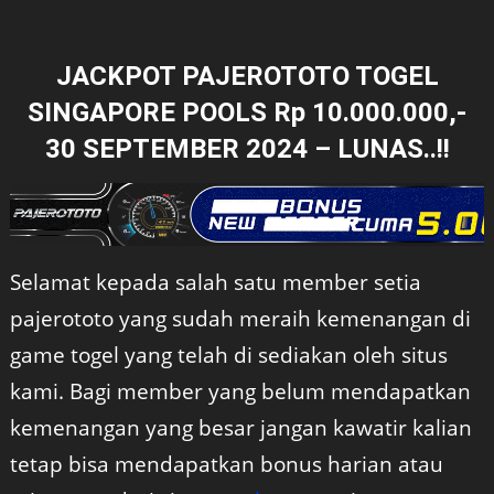
JACKPOT PAJEROTOTO TOGEL
SINGAPORE POOLS Rp 10.000.000,-
30 SEPTEMBER 2024 –
LUNAS..!!
Selamat kepada salah satu member setia
pajerototo yang sudah meraih kemenangan di
game togel yang telah di sediakan oleh situs
kami. Bagi member yang belum mendapatkan
kemenangan yang besar jangan kawatir kalian
tetap bisa mendapatkan bonus harian atau