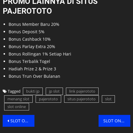
PROMO LAINNYA DI SITUS
PAJEROTOTO
Bonus Member Baru 20%
Bonus Deposit 5%
Bonus Cashback 10%
Bonus Parlay Extra 20%
Bonus Rollingan 1% Setiap Hari
Bonus Terbalik Togel
Hadiah Prize 2 & Prize 3
Bonus Trun Over Bulanan
Tagged
bukti jp
jp slot
link pajerototo
menang slot
pajerototo
situs pajerototo
slot
slot online
Post
SLOT ONLINE – JACKPOT PAJEROTOTO SLOT MAHJONG WAYS Rp 19.506.500,- 9 NOVEMBER2024 – LUNAS..!!
SLOT ONLINE – JACKPOT PAJEROTOTO SLOT MAHJONG WAYS Rp 15.000.000,- 18 NOVEMBER 2024 – LUNAS..!!
navigation