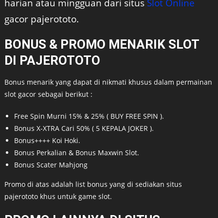
harian atau mingguan dari situs
Slot Online
gacor pajerototo.
BONUS & PROMO MENARIK SLOT
DI PAJEROTOTO
Bonus menarik yang dapat di nikmati khusus dalam permainan
slot gacor sebagai berikut :
Free Spin Murni 15% & 25% ( BUY FREE SPIN ).
Bonus X-XTRA Cari 50% ( 5 KEPALA JOKER ).
Bonus++++ Koi Hoki.
Bonus Perkalian & Bonus Maxwin Slot.
Bonus Scater Mahjong
Promo di atas adalah list bonus yang di sediakan situs
pajerototo khus untuk game slot.