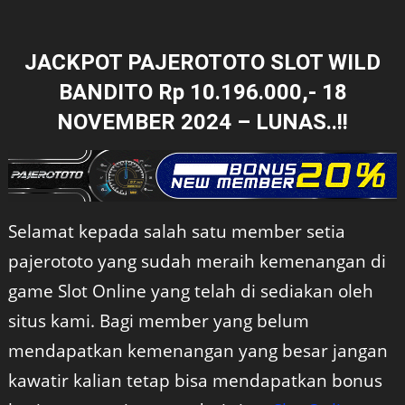
JACKPOT PAJEROTOTO SLOT WILD
BANDITO Rp 10.196.000,- 18
NOVEMBER 2024 –
LUNAS..!!
Selamat kepada salah satu member setia
pajerototo yang sudah meraih kemenangan di
game Slot Online yang telah di sediakan oleh
situs kami. Bagi member yang belum
mendapatkan kemenangan yang besar jangan
kawatir kalian tetap bisa mendapatkan bonus