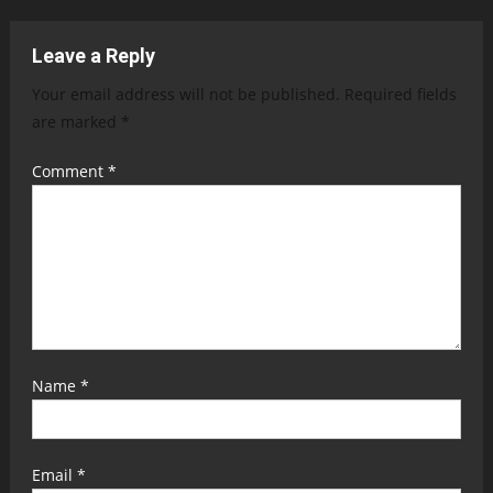
Leave a Reply
Your email address will not be published.
Required fields
are marked
*
Comment
*
Name
*
Email
*