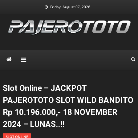
Skip
Friday, August 07, 2026
to
content
PAJEROTOTO – BUKTI
Kumpulan bukti kemenngan player pajerototo
KEMENANGAN TERBARU
HARI INI
Slot Online – JACKPOT
PAJEROTOTO SLOT WILD BANDITO
Rp 10.196.000,- 18 NOVEMBER
2024 – LUNAS..!!
SLOT ONLINE