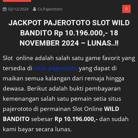
02/12/2024
Cs.pajerototo
0
JACKPOT PAJEROTOTO SLOT WILD
BANDITO Rp 10.196.000,- 18
NOVEMBER 2024 –
LUNAS..!!
Slot online adalah salah satu game favorit yang
tersedia di
situs pajerototo
yang dapat di
maikan semua kalangan dari remaja hingga
dewasa. Berikut adalah bukti pembayaran
kemenangan salah satu pemain setia situs
pajerototo di permainan Slot Online
WILD
BANDITO
sebesar
Rp 10.196.000,-
dan sudah
kami bayar secara lunas.