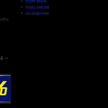
SPORT BOOK
TOGEL ONLINE
Uncategorized
satu
4 –