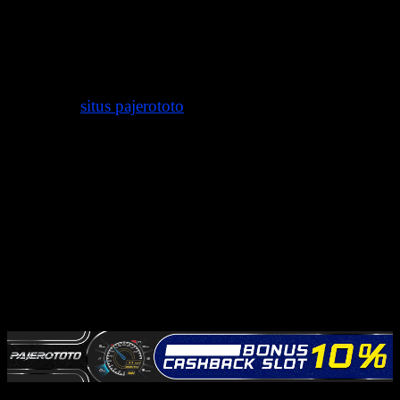
SPORTBOOK CMD Rp 18.000.000,- 23
January 2025 –
LUNAS..!!
Sportbook online adalah salah satu game favorit yang
tersedia di
situs pajerototo
yang dapat di maikan semua
kalangan dari remaja hingga dewasa. Berikut adalah
bukti pembayaran kemenangan salah satu pemain setia
situs pajerototo di permainan Sportbook
CMD
sebesar
Rp 18.000.000,-
dan sudah kami bayar secara lunas.
JACKPOT PAJEROTOTO
SPORTBOOK CMD Rp 18.000.000,- 23
January 2025 –
LUNAS..!!