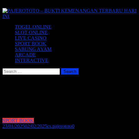
Skip
Sunday, August 09, 2026
to
content
PAJEROTOTO – BUKTI KEMENANGAN TERBARU HARI
Kumpulan bukti kemenngan player pajerototo
TOGEL ONLINE
INI
SLOT ONLINE
LIVE CASINO
SPORT BOOK
SABUNG AYAM
ARCADE
INTERACTIVE
Search
for:
Sportbook Online – JACKPOT
PAJEROTOTO SPORTBOOK CMD Rp
18.000.000,- 23 January 2025 – LUNAS..!!
SPORT BOOK
23/01/2025
02/02/2025
cs.pajerototo
0
JACKPOT PAJEROTOTO