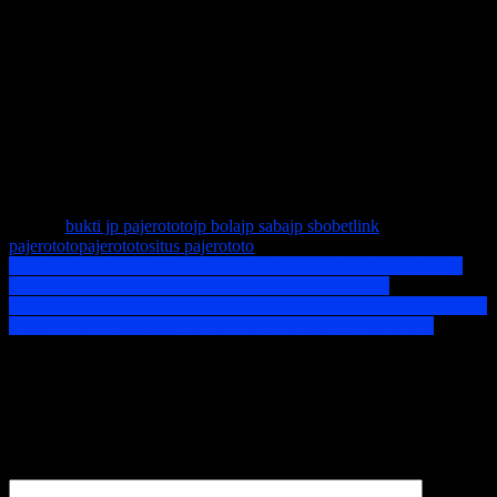
PROMO LAINNYA DI SITUS PAJEROTOTO
Bonus Member Baru 20%
Bonus Deposit 5%
Bonus Cashback 10%
Bonus Parlay Extra 20%
Bonus Rollingan 1% Setiap Hari
Bonus Terbalik Togel
Hadiah Prize 2 & Prize 3
Bonus Trun Over Bulanan
Tagged
bukti jp pajerototo
jp bola
jp saba
jp sbobet
link
pajerototo
pajerototo
situs pajerototo
Post
Sportbook Online – JACKPOT PAJEROTOTO SPORTBOOK
CMD Rp 10.000.000,- 23 January 2025 – LUNAS..!!
navigation
Togel Online – JACKPOT PAJEROTOTO TOGEL SINGAPORE
POOLS Rp 11.800.000,- 25 JANUARY 2025 – LUNAS..!!
Leave a Reply
Your email address will not be published.
Required fields are
marked
*
Comment
*