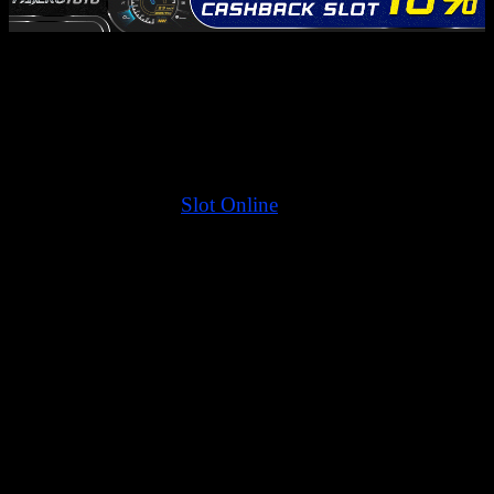
Selamat kepada salah satu member setia pajerototo yang
sudah meraih kemenangan di game Slot Online yang
telah di sediakan oleh situs kami. Bagi member yang
belum mendapatkan kemenangan yang besar jangan
kawatir kalian tetap bisa mendapatkan bonus harian atau
mingguan dari situs
Slot Online
gacor pajerototo.
BONUS & PROMO MENARIK SLOT DI
PAJEROTOTO
Bonus menarik yang dapat di nikmati khusus dalam permainan slot
gacor sebagai berikut :
Free Spin Murni 15% & 25% ( BUY FREE SPIN ).
Bonus X-XTRA Cari 50% ( 5 KEPALA JOKER ).
Bonus++++ Koi Hoki.
Bonus Perkalian & Bonus Maxwin Slot.
Bonus Scater Mahjong
Promo di atas adalah list bonus yang di sediakan situs pajerototo