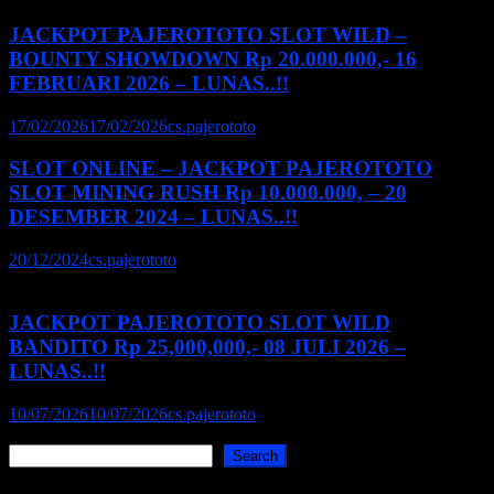
JACKPOT PAJEROTOTO SLOT WILD –
BOUNTY SHOWDOWN Rp 20.000.000,- 16
FEBRUARI 2026 – LUNAS..!!
17/02/2026
17/02/2026
cs.pajerototo
SLOT ONLINE – JACKPOT PAJEROTOTO
SLOT MINING RUSH Rp 10.000.000, – 20
DESEMBER 2024 – LUNAS..!!
20/12/2024
cs.pajerototo
JACKPOT PAJEROTOTO SLOT WILD
BANDITO Rp 25,000,000,- 08 JULI 2026 –
LUNAS..!!
10/07/2026
10/07/2026
cs.pajerototo
Search
Search