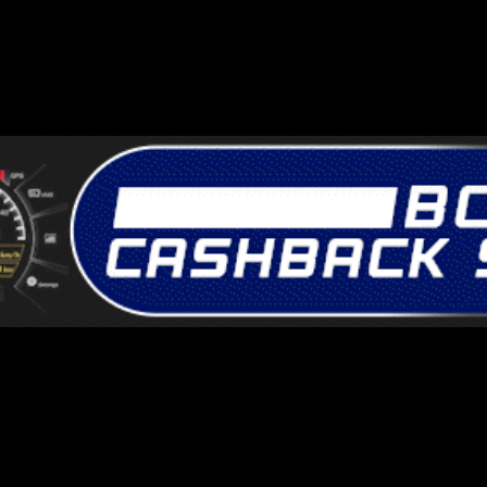
F OLYMPUS SUPER SCATTER Rp 16.076.
 sudah meraih kemenangan di game Slot Online yang telah 
n tetap bisa mendapatkan bonus harian atau mingguan dar
TOTO