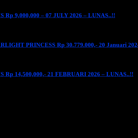
,000,000 – 07 JULY 2026 – LUNAS..!!
IGHT PRINCESS Rp 30.779.000,- 20 Januari 2024
14,500,000,- 21 FEBRUARI 2026 – LUNAS..!!