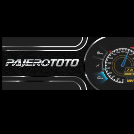
sudah kami bayar secara lunas.
JACKPOT PAJEROTOTO SLOT GATES O
Selamat kepada salah satu member setia pajerototo yang
mendapatkan kemenangan yang besar jangan kawatir kalia
BONUS & PROMO MENARIK SLOT DI PAJERO