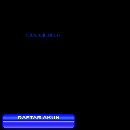
CASINO BACCARAT Rp 15.000.000,- 25
September 2025 –
LUNAS..!!
Live casino online adalah salah satu game favorit yang
tersedia di
situs pajerototo
yang dapat di maikan semua
kalangan dari remaja hingga dewasa. Berikut adalah
bukti pembayaran kemenangan salah satu pemain setia
situs pajerototo di permainan
LIVE
CASINO
BACCARAT
sebesar
Rp 15.000.000,-
dan
sudah kami bayar secara lunas.
JACKPOT PAJEROTOTO LIVE
CASINO BACCARAT Rp 15.000.000,- 25
September 2025 –
LUNAS..!!