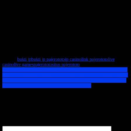
PROMO LAINNYA DI SITUS PAJEROTOTO
Bonus Member Baru 20%
Bonus Deposit 5%
Bonus Cashback 10%
Bonus Parlay Extra 20%
Bonus Rollingan 1% Setiap Hari
Bonus Terbalik Togel
Hadiah Prize 2 & Prize 3
Bonus Trun Over Bulanan
Tagged
bukti jp
bukti jp pajerototo
jp casino
link pajerototo
live
casino
live games
pajerototo
situs pajerototo
Post
JACKPOT PAJEROTOTO LIVE CASINO SWEET BONANZA
CANDYLAND Rp 38.000.000,- 08 September 2025 – LUNAS..!!
navigation
JACKPOT PAJEROTOTO SLOT GATES OF OLYMPUS 1000
Rp 11.500.000,- 16 Oktober 2025 – LUNAS..!!
Leave a Reply
Your email address will not be published.
Required fields are
marked
*
Comment
*