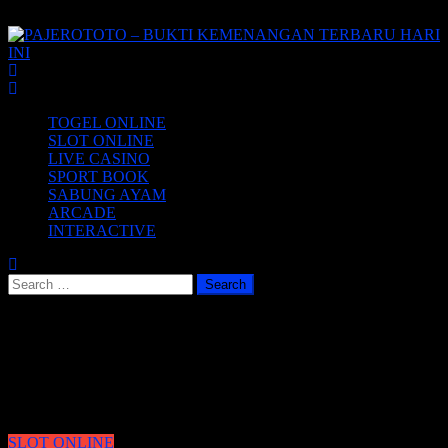
Skip
Wednesday, August 05, 2026
to
content
PAJEROTOTO – BUKTI KEMENANGAN TERBARU HARI
Kumpulan bukti kemenngan player pajerototo
INI
TOGEL ONLINE
SLOT ONLINE
LIVE CASINO
SPORT BOOK
SABUNG AYAM
ARCADE
INTERACTIVE
Search
for:
JACKPOT PAJEROTOTO SLOT
MAHJONG WAYS Rp 14.000.000, – 20
NOVEMBER 2025 – LUNAS..!!
SLOT ONLINE