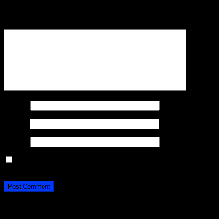
marked
*
Comment
*
Name
*
Email
*
Website
Save my name, email, and website in this browser for the next
time I comment.
Related Posts