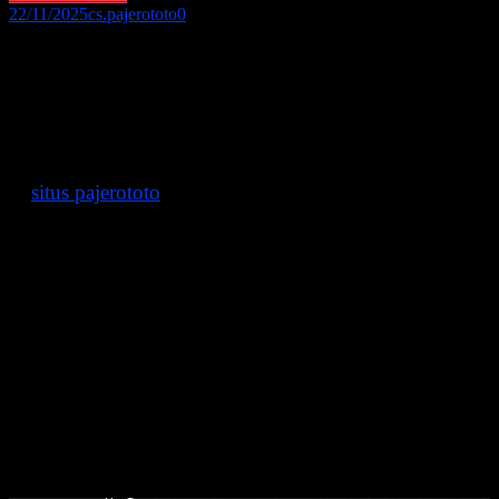
22/11/2025
cs.pajerototo
0
JACKPOT PAJEROTOTO SLOT
MAHJONG WAYS Rp 14.000.000, – 20
NOVEMBER 2025 –
LUNAS..!!
Slot online adalah salah satu game favorit yang tersedia
di
situs pajerototo
yang dapat di maikan semua
kalangan dari remaja hingga dewasa. Berikut adalah
bukti pembayaran kemenangan salah satu pemain setia
situs pajerototo di permainan Slot Online
MAHJONG
WAYS
sebesar
Rp10.000.000,-
dan sudah kami bayar
secara lunas.
JACKPOT PAJEROTOTO SLOT
MAHJONG WAYS Rp 14.000.000, – 20
NOVEMBER 2025 –
LUNAS..!!