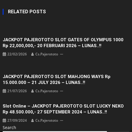
RELATED POSTS
JACKPOT PAJEROTOTO SLOT GATES OF OLYMPUS 1000
Rp 22,000,000,- 20 FEBRUARI 2026 – LUNAS..!!
22/02/2026
Cs.pajerototo
JACKPOT PAJEROTOTO SLOT MAHJONG WAYS Rp
15.000.000 – 21 JULY 2026 – LUNAS..!!
21/07/2026
Cs.pajerototo
Slot Online – JACKPOT PAJEROTOTO SLOT LUCKY NEKO
Rp 48.500.000,- 27 SEPTEMBER 2024 – LUNAS..!!
27/09/2024
Cs.pajerototo
Search