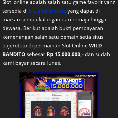
Slot online adalah salah satu game favorit yang
tersedia di
situs pajerototo
yang dapat di
maikan semua kalangan dari remaja hingga
dewasa. Berikut adalah bukti pembayaran
kemenangan salah satu pemain setia situs
pajerototo di permainan Slot Online
WILD
BANDITO
sebesar
Rp 15.000.000,-
dan sudah
kami bayar secara lunas.