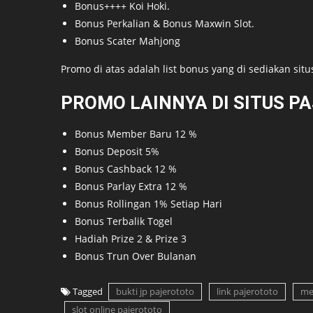
Bonus++++ Koi Hoki.
Bonus Perkalian & Bonus Maxwin Slot.
Bonus Scater Mahjong
Promo di atas adalah list bonus yang di sediakan situ
PROMO LAINNYA DI SITUS P
Bonus Member Baru 12 %
Bonus Deposit 5%
Bonus Cashback 12 %
Bonus Parlay Extra 12 %
Bonus Rollingan 1% Setiap Hari
Bonus Terbalik Togel
Hadiah Prize 2 & Prize 3
Bonus Trun Over Bulanan
Tagged
bukti jp pajerototo
link pajerototo
me
slot online pajerototo