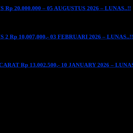
20.000.000 – 05 AUGUSTUS 2026 – LUNAS..!!
 10,007,000,- 03 FEBRUARI 2026 – LUNAS..!!
T Rp 13.002.500,- 10 JANUARY 2026 – LUNAS.