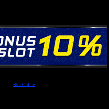
7 JANUARY 2026 –
LUNAS..!!
di sediakan oleh situs kami. Bagi member yang belum
i situs
Slot Online
gacor pajerototo.