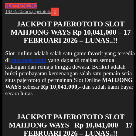
SLOT ONLINE
18/02/2026
cs.pajerototo
0
JACKPOT PAJEROTOTO SLOT
MAHJONG WAYS Rp 10,041,000 – 17
FEBRUARI 2026 –
LUNAS..!!
Slot online adalah salah satu game favorit yang tersedia
di
situs pajerototo
yang dapat di maikan semua
kalangan dari remaja hingga dewasa. Berikut adalah
bukti pembayaran kemenangan salah satu pemain setia
situs pajerototo di permainan Slot Online
MAHJONG
WAYS
sebesar
Rp 10,041,000,-
dan sudah kami bayar
secara lunas.
JACKPOT PAJEROTOTO SLOT
MAHJONG WAYS Rp 10,041,000 – 17
FEBRUARI 2026 –
LUNAS..!!