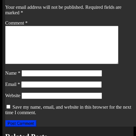
Your email address will not be published.
Required fields are
marked
*
Comment
*
Name
*
Email
*
Website
Save my name, email, and website in this browser for the next
time I comment.