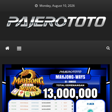
Skip
Monday, August 10, 2026
to
content
PAJEROTOTO – BUKTI
Kumpulan bukti kemenngan player pajerototo
KEMENANGAN TERBARU
HARI INI