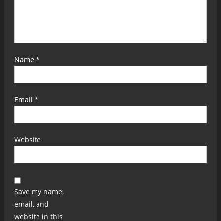
Name
*
Email
*
Website
Save my name,
email, and
website in this