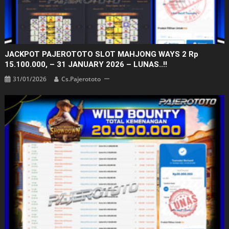
JACKPOT PAJEROTOTO SLOT MAHJONG WAYS 2 Rp
15.100.000, – 31 JANUARY 2026 – LUNAS..!!
31/01/2026
Cs.pajerototo