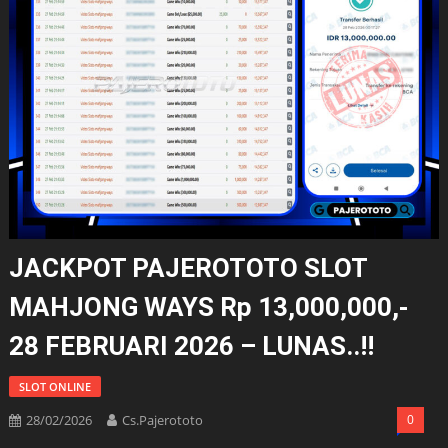
JACKPOT PAJEROTOTO SLOT
MAHJONG WAYS Rp 13,000,000,-
28 FEBRUARI 2026 – LUNAS..!!
SLOT ONLINE
28/02/2026
Cs.pajerototo
0