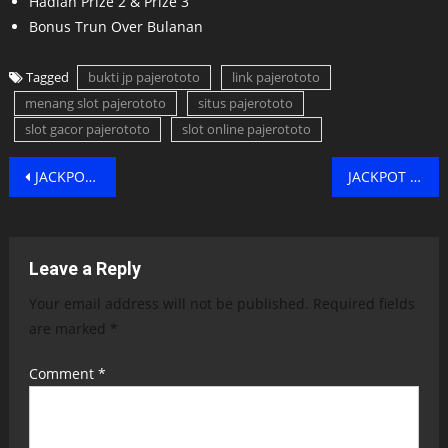
Hadiah Prize 2 & Prize 3
Bonus Trun Over Bulanan
Tagged
bukti jp pajerototo
link pajerototo
menang slot pajerototo
situs pajerototo
slot gacor pajerototo
slot online pajerototo
Post
JACKPOT PAJEROTOTO SLOT MAHJONG WINS 3 BLACK SCATTER Rp 10,000,000,- 27 FEBRUARI 2026 – LUNAS..!!
JACKPOT PAJEROTOTO SLOT MAHJONG WAYS Rp 18,049,000,- 27 FEBRUARI 2026 – LUNAS..!!
navigation
Leave a Reply
Your email address will not be published.
Required fields
are marked
*
Comment
*