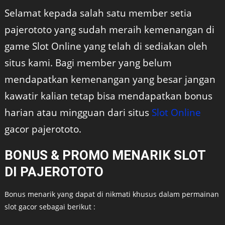
Selamat kepada salah satu member setia
pajerototo yang sudah meraih kemenangan di
game Slot Online yang telah di sediakan oleh
situs kami. Bagi member yang belum
mendapatkan kemenangan yang besar jangan
kawatir kalian tetap bisa mendapatkan bonus
harian atau mingguan dari situs
Slot Online
gacor pajerototo.
BONUS & PROMO MENARIK SLOT
DI PAJEROTOTO
Bonus menarik yang dapat di nikmati khusus dalam permainan
slot gacor sebagai berikut :