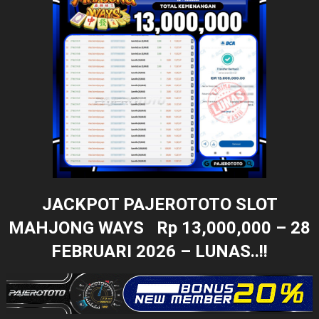
JACKPOT PAJEROTOTO SLOT
MAHJONG WAYS Rp 13,000,000 – 28
FEBRUARI 2026 –
LUNAS..!!