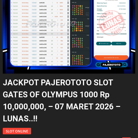
JACKPOT PAJEROTOTO SLOT
GATES OF OLYMPUS 1000 Rp
10,000,000, – 07 MARET 2026 –
LUNAS..!!
SLOT ONLINE