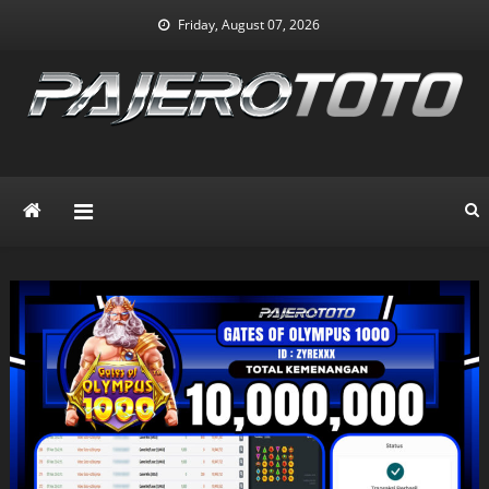
Skip
Friday, August 07, 2026
to
content
PAJEROTOTO – BUKTI
Kumpulan bukti kemenngan player pajerototo
KEMENANGAN TERBARU
HARI INI