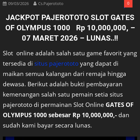
09/03/2026
Cs.pajerototo
0
JACKPOT PAJEROTOTO SLOT GATES
OF OLYMPUS 1000 Rp 10,000,000, –
07 MARET 2026 –
LUNAS..!!
Slot online adalah salah satu game favorit yang
tersedia di
situs pajerototo
yang dapat di
maikan semua kalangan dari remaja hingga
dewasa. Berikut adalah bukti pembayaran
kemenangan salah satu pemain setia situs
pajerototo di permainan Slot Online
GATES OF
OLYMPUS 1000 sebesar
Rp 10,000,000,-
dan
sudah kami bayar secara lunas.