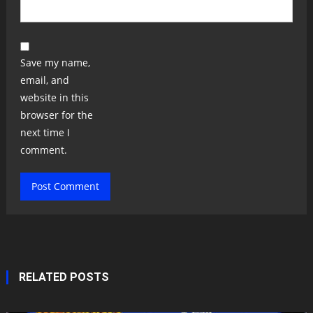
Save my name,
email, and
website in this
browser for the
next time I
comment.
RELATED POSTS