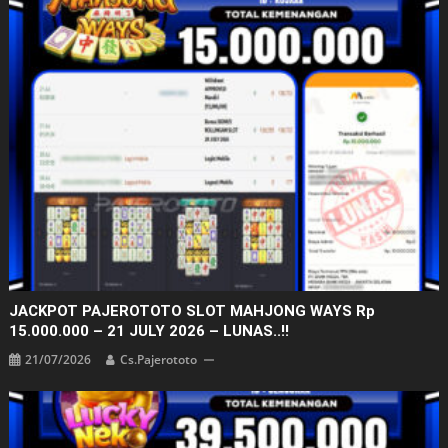
JACKPOT PAJEROTOTO SLOT MAHJONG WAYS Rp
15.000.000 – 21 JULY 2026 – LUNAS..!!
21/07/2026
Cs.pajerototo