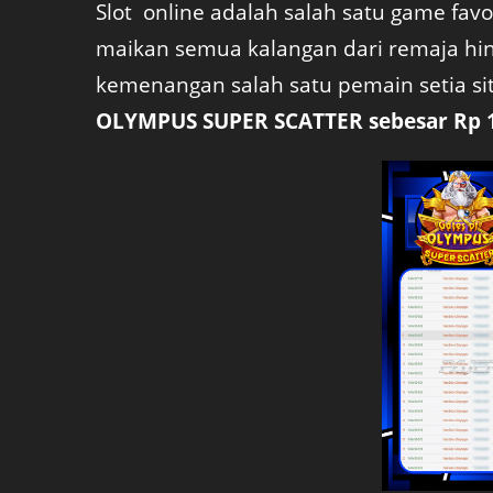
Slot online adalah salah satu game favo
maikan semua kalangan dari remaja hi
kemenangan salah satu pemain setia sit
OLYMPUS SUPER SCATTER sebesar
Rp 