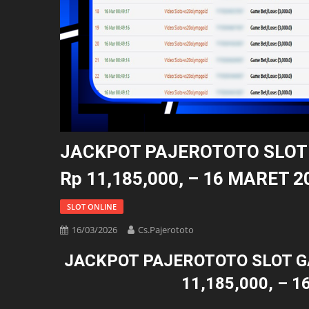
JACKPOT PAJEROTOTO SLOT
Rp 11,185,000, – 16 MARET 20
SLOT ONLINE
16/03/2026
Cs.pajerototo
JACKPOT PAJEROTOTO SLOT G
11,185,000, – 