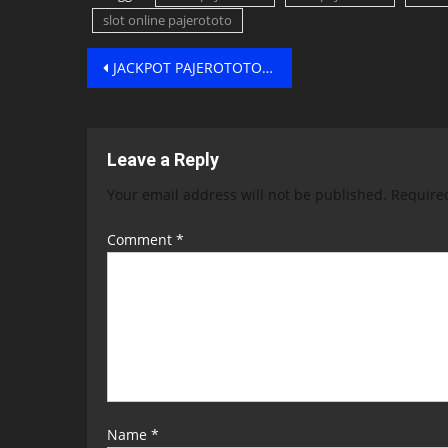
slot online pajerototo
Post
JACKPOT PAJEROTOTO SLOT GATES OF OLYMPUS 1000 Rp 10,000,000, – 16 MARET 2026 – LUNAS..!!
navigation
Leave a Reply
Your email address will not be published.
Require
Comment
*
Name
*