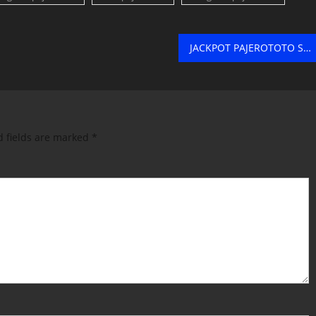
JACKPOT PAJEROTOTO SLOT MAHJONG WAYS Rp 10,200,000,- 19 MARET 2026 – LUNAS..!!
d fields are marked
*