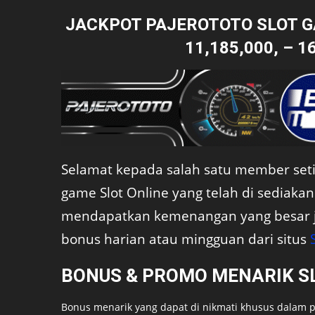
JACKPOT PAJEROTOTO SLOT G
11,185,000, – 
Selamat kepada salah satu member set
game Slot Online yang telah di sediaka
mendapatkan kemenangan yang besar ja
bonus harian atau mingguan dari situs
BONUS & PROMO MENARIK S
Bonus menarik yang dapat di nikmati khusus dalam pe