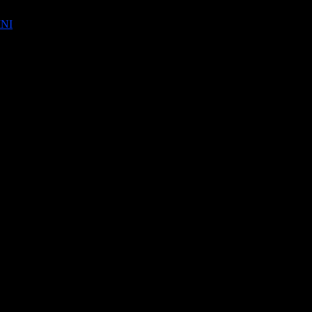
I
AYS Rp 17,016,000,- 22 JUNI 2026 – 
MAHJONG WAYS Rp 17,016,000,- 22 JU