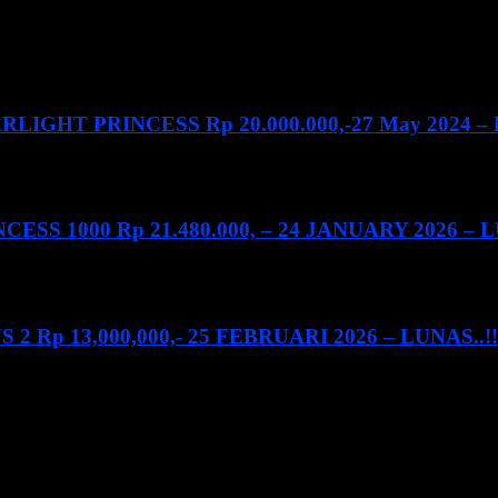
IGHT PRINCESS Rp 20.000.000,-27 May 2024 – 
 1000 Rp 21.480.000, – 24 JANUARY 2026 – LU
 13,000,000,- 25 FEBRUARI 2026 – LUNAS..!!