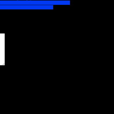
870,000 – 22 JUNI 2026 – LUNAS..!!
 23 JUNI 2026 – LUNAS..!!
*
me I comment.