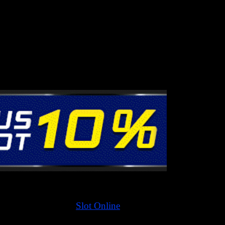
i remaja hingga dewasa. Berikut adalah
YS
sebesar
Rp 17,016,000 –
dan sudah
NI 2026 –
LUNAS..!!
di sediakan oleh situs kami. Bagi member
mingguan dari situs
Slot Online
gacor