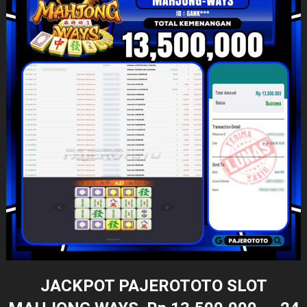
JACKPOT PAJEROTOTO SLOT