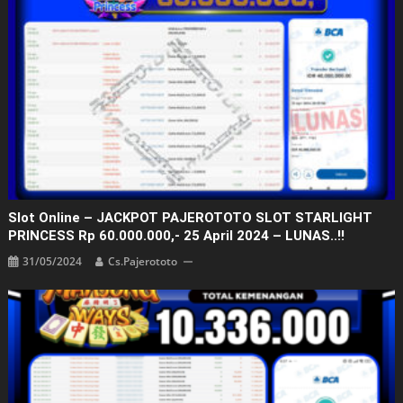
Slot Online – JACKPOT PAJEROTOTO SLOT STARLIGHT
PRINCESS Rp 60.000.000,- 25 April 2024 – LUNAS..!!
31/05/2024
Cs.pajerototo