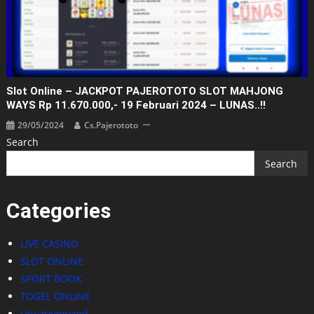
Slot Online – JACKPOT PAJEROTOTO SLOT MAHJONG
WAYS Rp 11.670.000,- 19 Februari 2024 – LUNAS..!!
29/05/2024
Cs.pajerototo
Search
Search
Categories
LIVE CASINO
SLOT ONLINE
SPORT BOOK
TOGEL ONLINE
Uncategorized